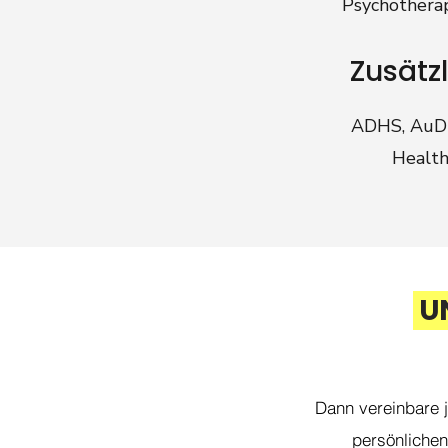
Psychotherap
Zusätz
ADHS, AuDH
Health
U
Dann vereinbare j
persönlichen