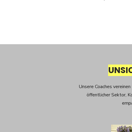
UNSI
Unsere Coaches vereinen
öffentlicher Sektor, K
empa