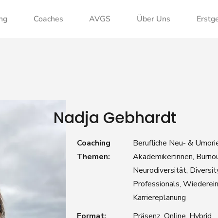
ng
Coaches
AVGS
Über Uns
Erstg
Nadja Gebhardt
Coaching
Berufliche Neu- & Umorie
Themen:
Akademiker:innen, Burno
Neurodiversität, Diversit
Professionals, Wiederein
Karriereplanung
Format:
Präsenz, Online, Hybrid