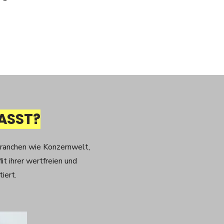
ASST?
ranchen wie Konzernwelt,
it ihrer wertfreien und
iert.