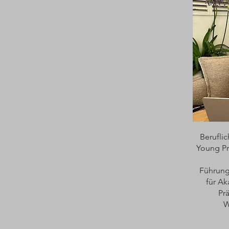
Berufli
Young Pr
Führung
für Ak
Pr
W