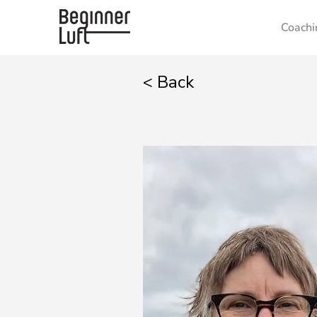
Coachi
< Back