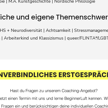
ie | M.A. Kunstgeschichte | Nordische Philologie
liche und eigene Themenschwe
S + Neurodiversität | Achtsamkeit | Stressmanageme
 | Arbeiterkind und Klassizismus | queer/FLINTA*/LG
NVERBINDLICHES ERSTGESPRÄC
Hast du Fragen zu unserem Coaching-Angebot?
etzt einen Termin mit uns und lerne BeginnerLuft kennen. W
 Fragen ein und berücksichtigen deine individuellen Coac