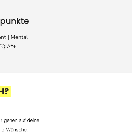
rpunkte
nt | Mental
BTQIA*+
H?
ir gehen auf deine
hing-Wünsche.