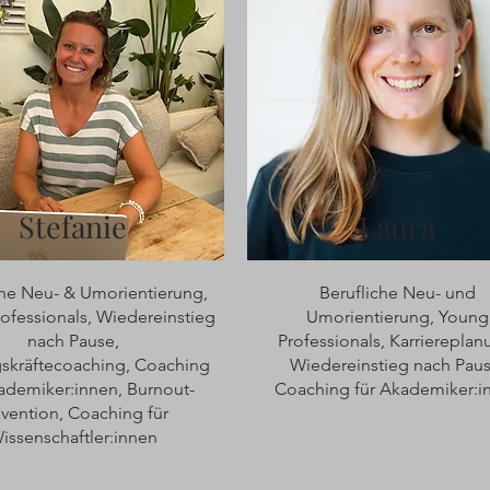
Stefanie
Laura
che Neu- & Umorientierung,
Berufliche Neu- und
ofessionals, Wiedereinstieg
Umorientierung, Young
nach Pause,
Professionals, Karriereplan
skräftecoaching, Coaching
Wiedereinstieg nach Paus
ademiker:innen, Burnout-
Coaching für Akademiker:i
ävention, Coaching für
issenschaftler:innen