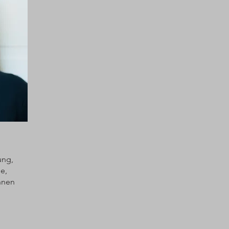
ung,
e,
nnen