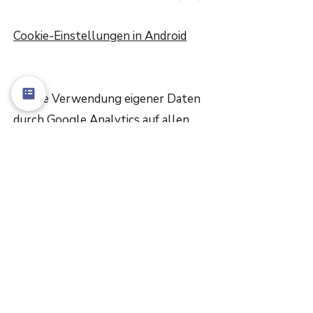
Cookie-Einstellungen in Android
Um die Verwendung eigener Daten
durch Google Analytics auf allen
Websites abzulehnen und zu
verhindern, bestehen die folgenden
Anweisungen:
https://tools.google.com/dlpage/gao
ptout.
Wir können diese Cookie-Richtlinie
aktualisieren. Wir bitten Nutzer,
diese Seite regelmäßig aufzurufen,