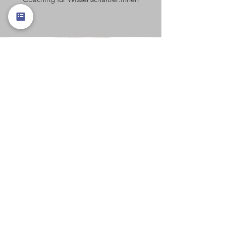
Laura
ANZEIGEN
Berufliche Neu- und Umorientierung,
Young Professionals, Karriereplanung,