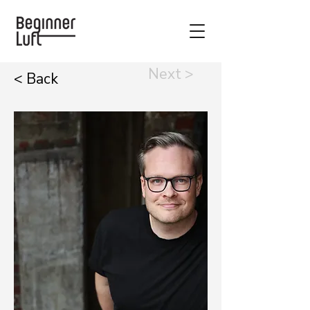
Next >
< Back