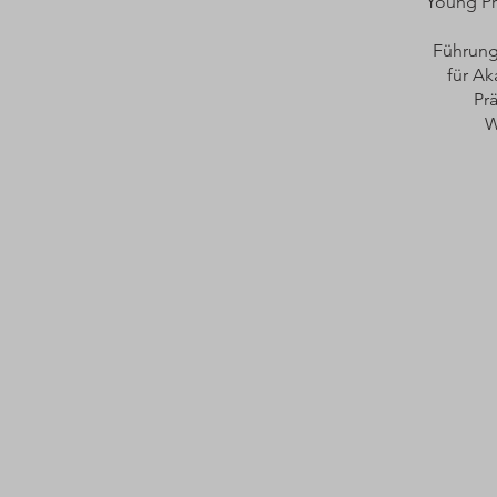
Young Pr
Führung
für Ak
Pr
W