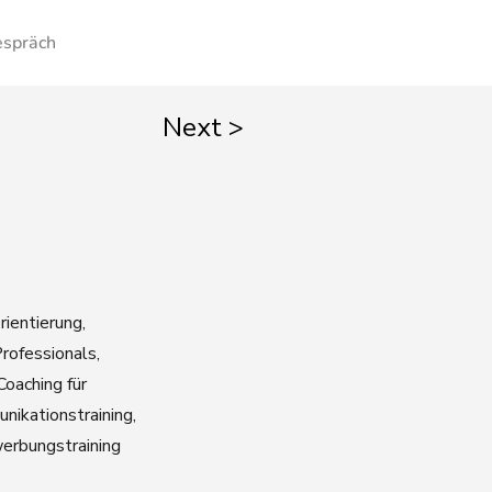
espräch
Next >
ientierung,
rofessionals,
Coaching für
nikationstraining,
erbungstraining