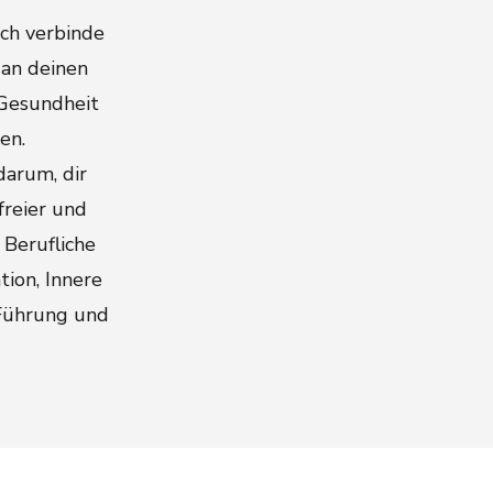
Ich verbinde
 an deinen
 Gesundheit
en.
darum, dir
freier und
Berufliche
ion, Innere
 Führung und