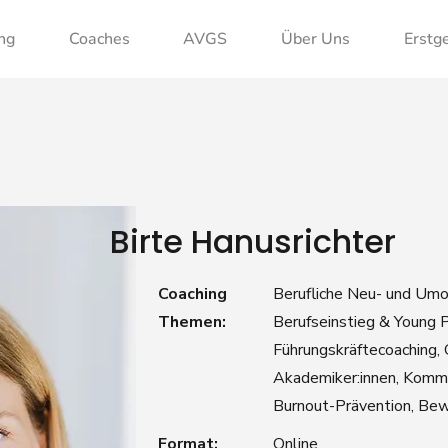
ng
Coaches
AVGS
Über Uns
Erstg
Birte Hanusrichter
Coaching
Berufliche Neu- und Umor
Themen:
Berufseinstieg & Young P
Führungskräftecoaching, 
Akademiker:innen, Kommu
Burnout-Prävention, Bew
Format:
Online