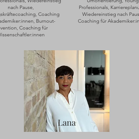
ofessionals, Wiedereinstieg
Umorientierung, Young
nach Pause,
Professionals, Karriereplan
skräftecoaching, Coaching
Wiedereinstieg nach Paus
ademiker:innen, Burnout-
Coaching für Akademiker:i
ävention, Coaching für
issenschaftler:innen
Lana