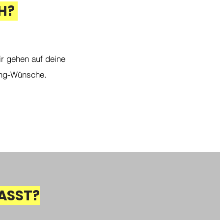
H?
ir gehen auf deine
hing-Wünsche.
ASST?