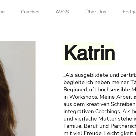
ng
Coaches
AVGS
Über Uns
Erstg
Katrin
„Als ausgebildete und zertif
begleite ich neben meiner Tä
BeginnerLuft hochsensible M
in Workshops. Meine Arbeit 
aus dem kreativen Schreiben
integrativen Coachings. Als
und vierfache Mutter stehe ic
Familie, Beruf und Partnersc
mit viel Freude, Leichtigkeit