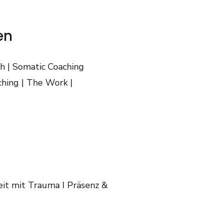
en
ch | Somatic Coaching
ching | The Work |
eit mit Trauma I Präsenz &