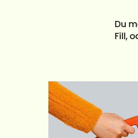
Du mö
Fill, 