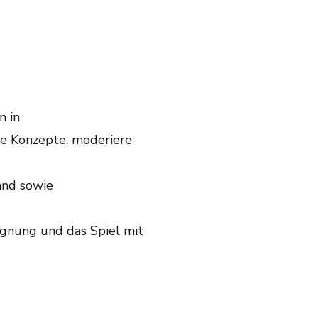
n in
le Konzepte, moderiere
and sowie
egnung und das Spiel mit